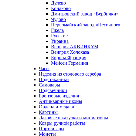
Дулево
Конаково
Дмитровский завод «Вербилки»
Чудово
Первомайский завод «Песочное»
Гжель
Русские
Украина
Венгрия АКВИНКУМ
Венгрия Холохаза
Европа Франция
Мейсен Германия
Часы
Изделия из столового серебра
Подстаканики
Самовары
Подсвечники
Бронзовые изделия
Антикварные иконы
Ордена и медали
Картины
Лаковые шкатулки и миниатюры
Ковры ручной работы
Портсигары
Монеты