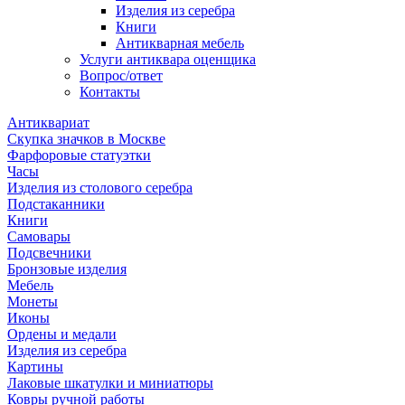
Изделия из серебра
Книги
Антикварная мебель
Услуги антиквара оценщика
Вопрос/ответ
Контакты
Антиквариат
Скупка значков в Москве
Фарфоровые статуэтки
Часы
Изделия из столового серебра
Подстаканники
Книги
Самовары
Подсвечники
Бронзовые изделия
Мебель
Монеты
Иконы
Ордены и медали
Изделия из серебра
Картины
Лаковые шкатулки и миниатюры
Ковры ручной работы