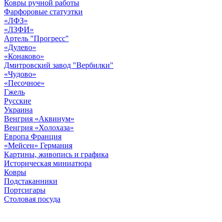
Ковры ручной работы
Фарфоровые статуэтки
«ЛФЗ»
«ЛЗФИ»
Артель "Прогресс"
«Дулево»
«Конаково»
Дмитровский завод "Вербилки"
«Чудово»
«Песочное»
Гжель
Русские
Украина
Венгрия «Аквинум»
Венгрия «Холохаза»
Европа Франция
«Мейсен» Германия
Картины, живопись и графика
Историческая миниатюра
Ковры
Подстаканники
Портсигары
Столовая посуда