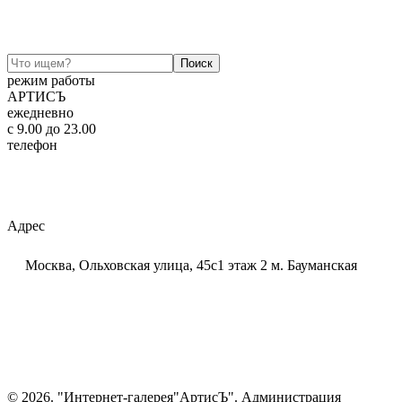
режим работы
АРТИСЪ
ежедневно
c 9.00 до 23.00
телефон
+7 (925) 320-60-20
Email:
ar-tis@mail.ru
Telegram:
ar_tis
WhatsApp:
+7 (925) 320-60-20
Адрес
Москва, Ольховская улица, 45с1 этаж 2 м. Бауманская
© 2026. "Интернет-галерея"АртисЪ". Администрация