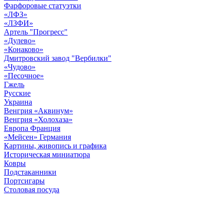
Фарфоровые статуэтки
«ЛФЗ»
«ЛЗФИ»
Артель "Прогресс"
«Дулево»
«Конаково»
Дмитровский завод "Вербилки"
«Чудово»
«Песочное»
Гжель
Русские
Украина
Венгрия «Аквинум»
Венгрия «Холохаза»
Европа Франция
«Мейсен» Германия
Картины, живопись и графика
Историческая миниатюра
Ковры
Подстаканники
Портсигары
Столовая посуда