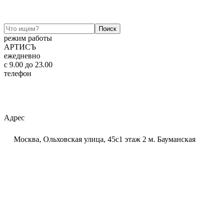
режим работы
АРТИСЪ
ежедневно
c 9.00 до 23.00
телефон
+7 (925) 320-60-20
Email:
ar-tis@mail.ru
Telegram:
ar_tis
WhatsApp:
+7 (925) 320-60-20
Адрес
Москва, Ольховская улица, 45с1 этаж 2 м. Бауманская