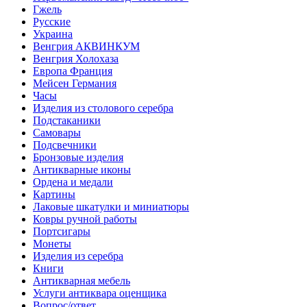
Гжель
Русские
Украина
Венгрия АКВИНКУМ
Венгрия Холохаза
Европа Франция
Мейсен Германия
Часы
Изделия из столового серебра
Подстаканики
Самовары
Подсвечники
Бронзовые изделия
Антикварные иконы
Ордена и медали
Картины
Лаковые шкатулки и миниатюры
Ковры ручной работы
Портсигары
Монеты
Изделия из серебра
Книги
Антикварная мебель
Услуги антиквара оценщика
Вопрос/ответ