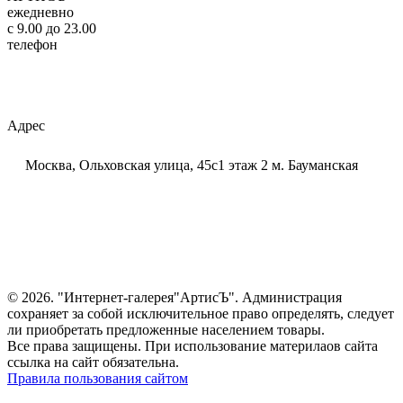
ежедневно
c 9.00 до 23.00
телефон
+7 (925) 320-60-20
Email:
ar-tis@mail.ru
Telegram:
ar_tis
WhatsApp:
+7 (925) 320-60-20
Адрес
Москва, Ольховская улица, 45с1 этаж 2 м. Бауманская
© 2026. "Интернет-галерея"АртисЪ". Администрация
сохраняет за собой исключительное право определять, следует
ли приобретать предложенные населением товары.
Все права защищены. При использование материлаов сайта
ссылка на сайт обязательна.
Правила пользования сайтом