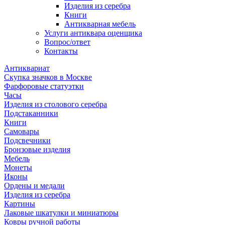
Изделия из серебра
Книги
Антикварная мебель
Услуги антиквара оценщика
Вопрос/ответ
Контакты
Антиквариат
Скупка значков в Москве
Фарфоровые статуэтки
Часы
Изделия из столового серебра
Подстаканники
Книги
Самовары
Подсвечники
Бронзовые изделия
Мебель
Монеты
Иконы
Ордены и медали
Изделия из серебра
Картины
Лаковые шкатулки и миниатюры
Ковры ручной работы