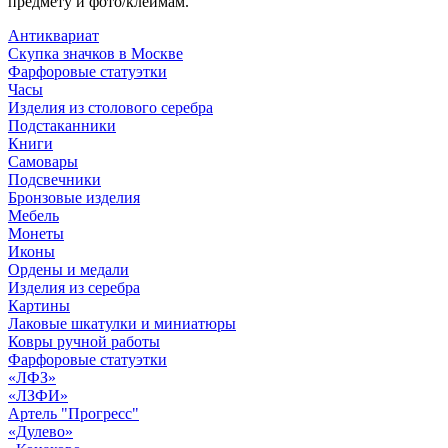
предмету и фото/клеймам.
Антиквариат
Скупка значков в Москве
Фарфоровые статуэтки
Часы
Изделия из столового серебра
Подстаканники
Книги
Самовары
Подсвечники
Бронзовые изделия
Мебель
Монеты
Иконы
Ордены и медали
Изделия из серебра
Картины
Лаковые шкатулки и миниатюры
Ковры ручной работы
Фарфоровые статуэтки
«ЛФЗ»
«ЛЗФИ»
Артель "Прогресс"
«Дулево»