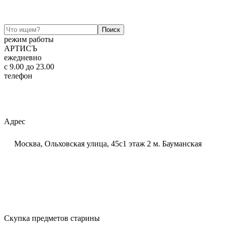
режим работы
АРТИСЪ
ежедневно
c 9.00 до 23.00
телефон
+7 (925) 320-60-20
Email:
ar-tis@mail.ru
Telegram:
ar_tis
WhatsApp:
+7 (925) 320-60-20
Адрес
Москва, Ольховская улица, 45с1 этаж 2 м. Бауманская
Скупка предметов старины