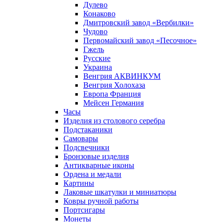
Дулево
Конаково
Дмитровский завод «Вербилки»
Чудово
Первомайский завод «Песочное»
Гжель
Русские
Украина
Венгрия АКВИНКУМ
Венгрия Холохаза
Европа Франция
Мейсен Германия
Часы
Изделия из столового серебра
Подстаканики
Самовары
Подсвечники
Бронзовые изделия
Антикварные иконы
Ордена и медали
Картины
Лаковые шкатулки и миниатюры
Ковры ручной работы
Портсигары
Монеты