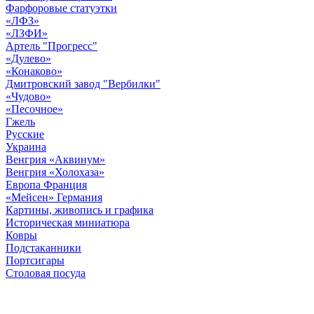
Фарфоровые статуэтки
«ЛФЗ»
«ЛЗФИ»
Артель "Прогресс"
«Дулево»
«Конаково»
Дмитровский завод "Вербилки"
«Чудово»
«Песочное»
Гжель
Русские
Украина
Венгрия «Аквинум»
Венгрия «Холохаза»
Европа Франция
«Мейсен» Германия
Картины, живопись и графика
Историческая миниатюра
Ковры
Подстаканники
Портсигары
Столовая посуда