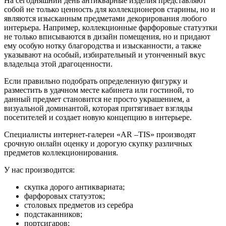
На сегодняшний день антикварные изделия представляют
собой не только ценность для коллекционеров старины, но и
являются изысканным предметами декорирования любого
интерьера. Например, коллекционные фарфоровые статуэтки
не только вписываются в дизайн помещения, но и придают
ему особую нотку благородства и изысканности, а также
указывают на особый, избирательный и утонченный вкус
владельца этой драгоценности.
Если правильно подобрать определенную фигурку и
разместить в удачном месте кабинета или гостиной, то
данный предмет становится не просто украшением, а
визуальной доминантой, которая притягивает взгляды
посетителей и создает новую концепцию в интерьере.
Специалисты интернет-галереи «AR –TIS» производят
срочную онлайн оценку и дорогую скупку различных
предметов коллекционирования.
У нас производится:
скупка дорого антиквариата;
фарфоровых статуэток;
столовых предметов из серебра
подстаканников;
портсигаров;