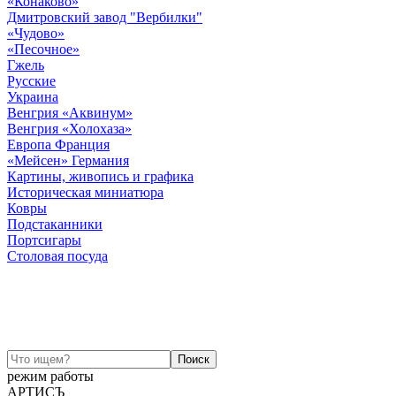
«Конаково»
Дмитровский завод "Вербилки"
«Чудово»
«Песочное»
Гжель
Русские
Украина
Венгрия «Аквинум»
Венгрия «Холохаза»
Европа Франция
«Мейсен» Германия
Картины, живопись и графика
Историческая миниатюра
Ковры
Подстаканники
Портсигары
Столовая посуда
режим работы
АРТИСЪ