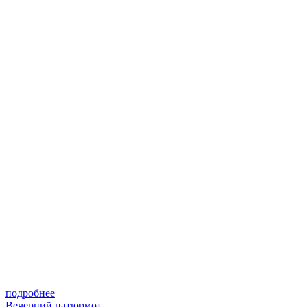
подробнее
Вечерний натюрмот