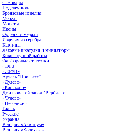
Самовары
Подсвечники
Бронзовые изделия
Мебель
Монеты
Иконы
Ордены и медали
Изделия из серебра
Картины
Лаковые шкатулки и миниатюры
Ковры ручной работы
Фарфоровые статуэтки
«ЛФЗ»
«ЛЗФИ»
Артель "Прогресс"
«Дулево»
«Конаково»
Дмитровский завод "Вербилки"
«Чудово»
«Песочное»
Гжель
Русские
Украина
Венгрия «Аквинум»
Венгрия «Холохаза»