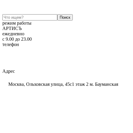
режим работы
АРТИСЪ
ежедневно
c 9.00 до 23.00
телефон
+7 (925) 320-60-20
Email:
ar-tis@mail.ru
Telegram:
ar_tis
WhatsApp:
+7 (925) 320-60-20
Адрес
Москва, Ольховская улица, 45с1 этаж 2 м. Бауманская