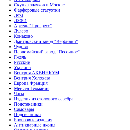
Скупка значков в Москве
Фарфоровые статуэтки
ЛФЗ
ЛЗФИ
Артель "Прогресс"
Дулево
Конаково
Дмитровский завод "Вербилки"
Чудово
Первомайский завод "Песочное"
Гжель
Русские
Украина
Венгрия АКВИНКУМ
Венгрия Холохаза
Европа Франция
Мейсен Германия
Часы
Изделия из столового серебра
Подстаканики
Самовары
Подсвечники
Бронзовые изделия
Антикварные иконы