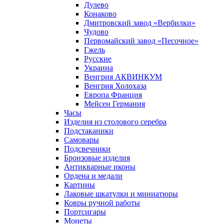
Дулево
Конаково
Дмитровский завод «Вербилки»
Чудово
Первомайский завод «Песочное»
Гжель
Русские
Украина
Венгрия АКВИНКУМ
Венгрия Холохаза
Европа Франция
Мейсен Германия
Часы
Изделия из столового серебра
Подстаканики
Самовары
Подсвечники
Бронзовые изделия
Антикварные иконы
Ордена и медали
Картины
Лаковые шкатулки и миниатюры
Ковры ручной работы
Портсигары
Монеты