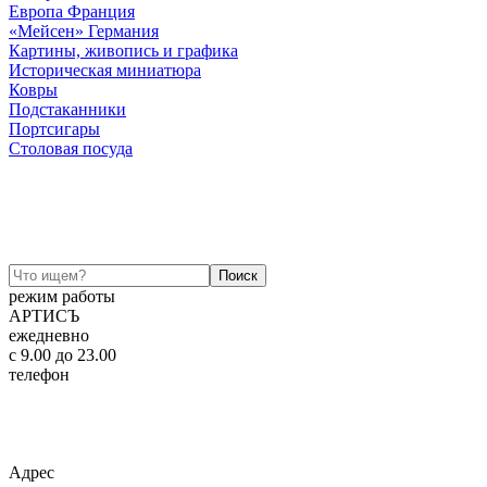
Европа Франция
«Мейсен» Германия
Картины, живопись и графика
Историческая миниатюра
Ковры
Подстаканники
Портсигары
Столовая посуда
режим работы
АРТИСЪ
ежедневно
c 9.00 до 23.00
телефон
+7 (925) 320-60-20
Email:
ar-tis@mail.ru
Telegram:
ar_tis
WhatsApp:
+7 (925) 320-60-20
Адрес