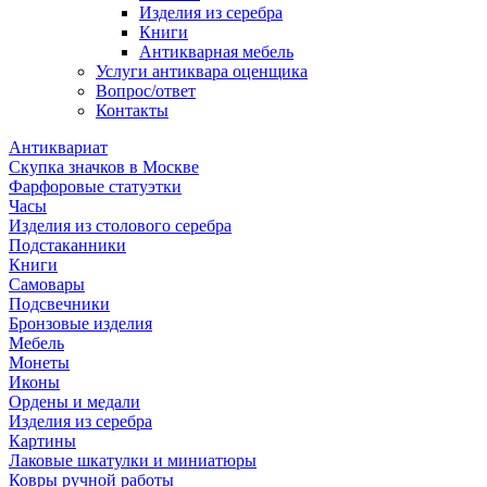
Изделия из серебра
Книги
Антикварная мебель
Услуги антиквара оценщика
Вопрос/ответ
Контакты
Антиквариат
Скупка значков в Москве
Фарфоровые статуэтки
Часы
Изделия из столового серебра
Подстаканники
Книги
Самовары
Подсвечники
Бронзовые изделия
Мебель
Монеты
Иконы
Ордены и медали
Изделия из серебра
Картины
Лаковые шкатулки и миниатюры
Ковры ручной работы