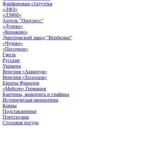
Фарфоровые статуэтки
«ЛФЗ»
«ЛЗФИ»
Артель "Прогресс"
«Дулево»
«Конаково»
Дмитровский завод "Вербилки"
«Чудово»
«Песочное»
Гжель
Русские
Украина
Венгрия «Аквинум»
Венгрия «Холохаза»
Европа Франция
«Мейсен» Германия
Картины, живопись и графика
Историческая миниатюра
Ковры
Подстаканники
Портсигары
Столовая посуда