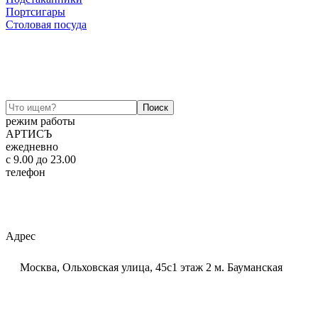
Портсигары
Столовая посуда
режим работы
АРТИСЪ
ежедневно
c 9.00 до 23.00
телефон
+7 (925) 320-60-20
Email:
ar-tis@mail.ru
Telegram:
ar_tis
WhatsApp:
+7 (925) 320-60-20
Адрес
Москва, Ольховская улица, 45с1 этаж 2 м. Бауманская