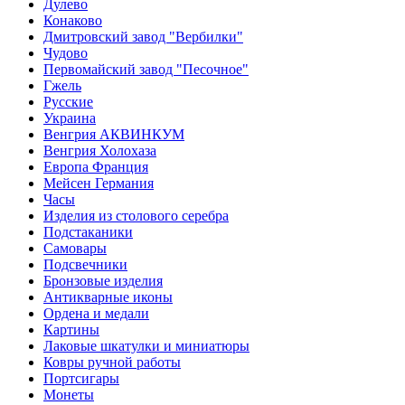
Дулево
Конаково
Дмитровский завод "Вербилки"
Чудово
Первомайский завод "Песочное"
Гжель
Русские
Украина
Венгрия АКВИНКУМ
Венгрия Холохаза
Европа Франция
Мейсен Германия
Часы
Изделия из столового серебра
Подстаканики
Самовары
Подсвечники
Бронзовые изделия
Антикварные иконы
Ордена и медали
Картины
Лаковые шкатулки и миниатюры
Ковры ручной работы
Портсигары
Монеты