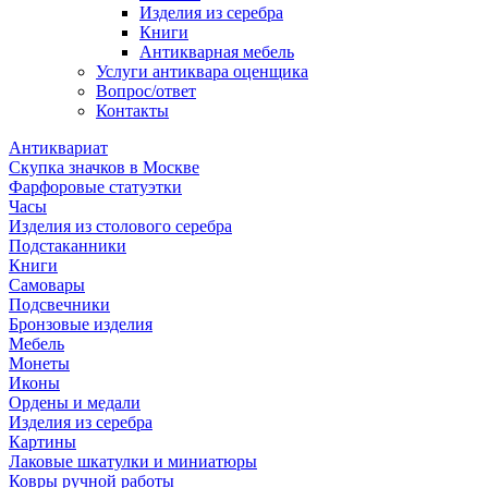
Изделия из серебра
Книги
Антикварная мебель
Услуги антиквара оценщика
Вопрос/ответ
Контакты
Антиквариат
Скупка значков в Москве
Фарфоровые статуэтки
Часы
Изделия из столового серебра
Подстаканники
Книги
Самовары
Подсвечники
Бронзовые изделия
Мебель
Монеты
Иконы
Ордены и медали
Изделия из серебра
Картины
Лаковые шкатулки и миниатюры
Ковры ручной работы