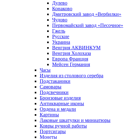
Дулево
Конаково
Дмитровский завод «Вербилки»
Чудово
Первомайский завод «Песочное»
Гжель
Русские
Украина
Венгрия АКВИНКУМ
Венгрия Холохаза
Европа Франция
Мейсен Германия
Часы
Изделия из столового серебра
Подстаканики
Самовары
Подсвечники
Бронзовые изделия
Антикварные иконы
Ордена и медали
Картины
Лаковые шкатулки и миниатюры
Ковры ручной работы
Портсигары
Монеты