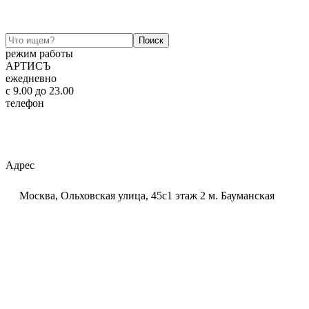
режим работы
АРТИСЪ
ежедневно
c 9.00 до 23.00
телефон
+7 (925) 320-60-20
Email:
ar-tis@mail.ru
Telegram:
ar_tis
WhatsApp:
+7 (925) 320-60-20
Адрес
Москва, Ольховская улица, 45с1 этаж 2 м. Бауманская