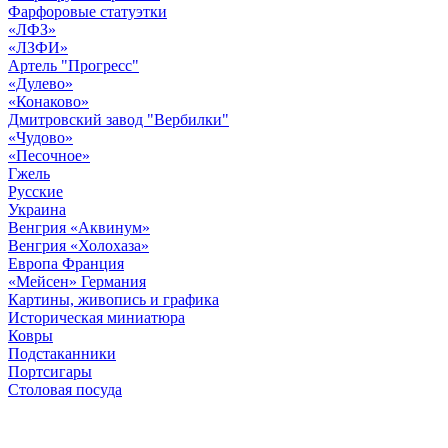
Фарфоровые статуэтки
«ЛФЗ»
«ЛЗФИ»
Артель "Прогресс"
«Дулево»
«Конаково»
Дмитровский завод "Вербилки"
«Чудово»
«Песочное»
Гжель
Русские
Украина
Венгрия «Аквинум»
Венгрия «Холохаза»
Европа Франция
«Мейсен» Германия
Картины, живопись и графика
Историческая миниатюра
Ковры
Подстаканники
Портсигары
Столовая посуда