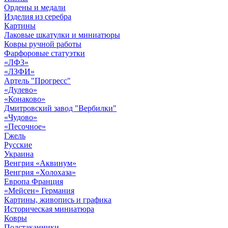
Ордены и медали
Изделия из серебра
Картины
Лаковые шкатулки и миниатюры
Ковры ручной работы
Фарфоровые статуэтки
«ЛФЗ»
«ЛЗФИ»
Артель "Прогресс"
«Дулево»
«Конаково»
Дмитровский завод "Вербилки"
«Чудово»
«Песочное»
Гжель
Русские
Украина
Венгрия «Аквинум»
Венгрия «Холохаза»
Европа Франция
«Мейсен» Германия
Картины, живопись и графика
Историческая миниатюра
Ковры
Подстаканники