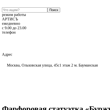
режим работы
АРТИСЪ
ежедневно
c 9.00 до 23.00
телефон
+7 (925) 320-60-20
Email:
ar-tis@mail.ru
Telegram:
ar_tis
WhatsApp:
+7 (925) 320-60-20
Адрес
Москва, Ольховская улица, 45с1 этаж 2 м. Бауманская
Фарфоровая статуэтка «Бурж