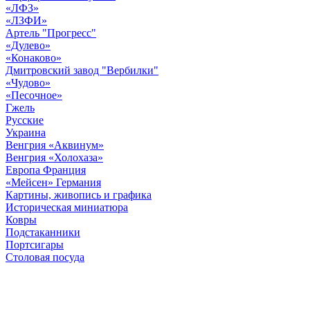
«ЛФЗ»
«ЛЗФИ»
Артель "Прогресс"
«Дулево»
«Конаково»
Дмитровский завод "Вербилки"
«Чудово»
«Песочное»
Гжель
Русские
Украина
Венгрия «Аквинум»
Венгрия «Холохаза»
Европа Франция
«Мейсен» Германия
Картины, живопись и графика
Историческая миниатюра
Ковры
Подстаканники
Портсигары
Столовая посуда