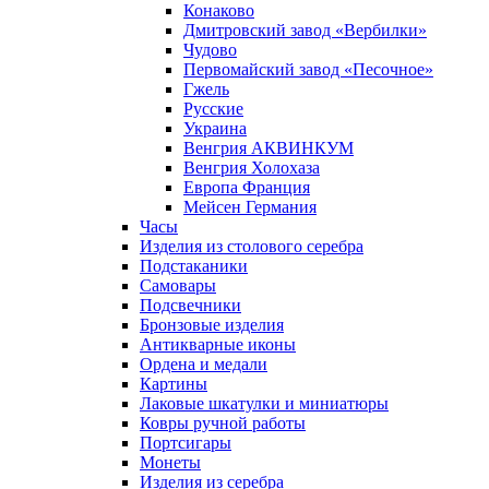
Конаково
Дмитровский завод «Вербилки»
Чудово
Первомайский завод «Песочное»
Гжель
Русские
Украина
Венгрия АКВИНКУМ
Венгрия Холохаза
Европа Франция
Мейсен Германия
Часы
Изделия из столового серебра
Подстаканики
Самовары
Подсвечники
Бронзовые изделия
Антикварные иконы
Ордена и медали
Картины
Лаковые шкатулки и миниатюры
Ковры ручной работы
Портсигары
Монеты
Изделия из серебра