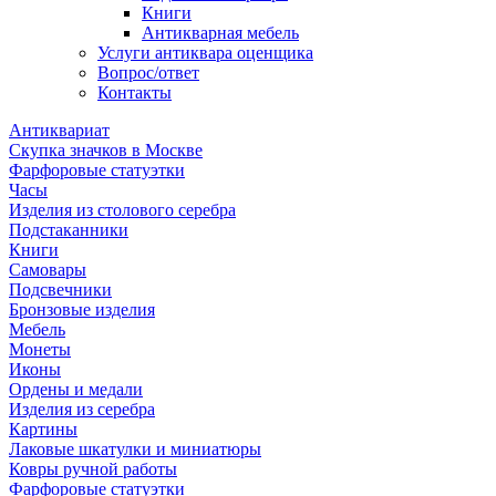
Книги
Антикварная мебель
Услуги антиквара оценщика
Вопрос/ответ
Контакты
Антиквариат
Скупка значков в Москве
Фарфоровые статуэтки
Часы
Изделия из столового серебра
Подстаканники
Книги
Самовары
Подсвечники
Бронзовые изделия
Мебель
Монеты
Иконы
Ордены и медали
Изделия из серебра
Картины
Лаковые шкатулки и миниатюры
Ковры ручной работы
Фарфоровые статуэтки