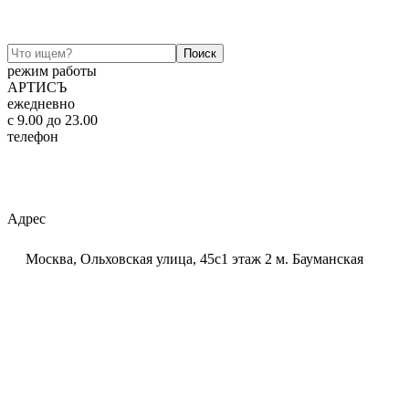
режим работы
АРТИСЪ
ежедневно
c 9.00 до 23.00
телефон
+7 (925) 320-60-20
Email:
ar-tis@mail.ru
Telegram:
ar_tis
WhatsApp:
+7 (925) 320-60-20
Адрес
Москва, Ольховская улица, 45с1 этаж 2 м. Бауманская