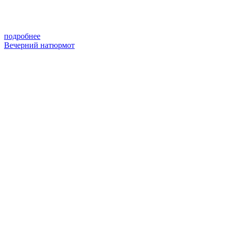
подробнее
Вечерний натюрмот