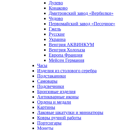
Дулево
Конаково
Дмитровский завод «Вербилки»
Чудово
Первомайский завод «Песочное»
Гжель
Русские
Украина
Венгрия АКВИНКУМ
Венгрия Холохаза
Европа Франция
Мейсен Германия
Часы
Изделия из столового серебра
Подстаканики
Самовары
Подсвечники
Бронзовые изделия
Антикварные иконы
Ордена и медали
Картины
Лаковые шкатулки и миниатюры
Ковры ручной работы
Портсигары
Монеты