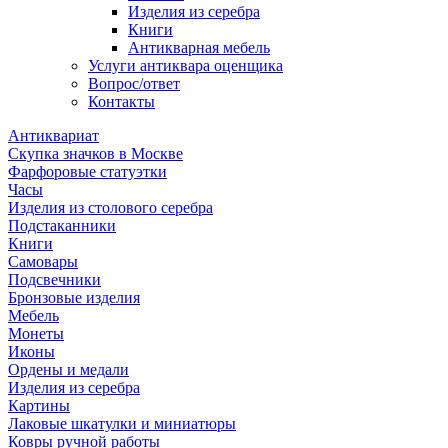
Изделия из серебра
Книги
Антикварная мебель
Услуги антиквара оценщика
Вопрос/ответ
Контакты
Антиквариат
Скупка значков в Москве
Фарфоровые статуэтки
Часы
Изделия из столового серебра
Подстаканники
Книги
Самовары
Подсвечники
Бронзовые изделия
Мебель
Монеты
Иконы
Ордены и медали
Изделия из серебра
Картины
Лаковые шкатулки и миниатюры
Ковры ручной работы