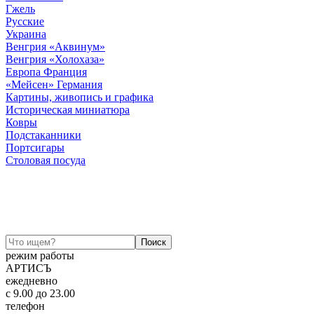
Гжель
Русские
Украина
Венгрия «Аквинум»
Венгрия «Холохаза»
Европа Франция
«Мейсен» Германия
Картины, живопись и графика
Историческая миниатюра
Ковры
Подстаканники
Портсигары
Столовая посуда
режим работы
АРТИСЪ
ежедневно
c 9.00 до 23.00
телефон