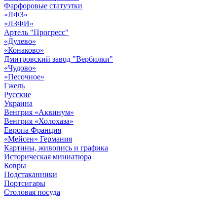
Фарфоровые статуэтки
«ЛФЗ»
«ЛЗФИ»
Артель "Прогресс"
«Дулево»
«Конаково»
Дмитровский завод "Вербилки"
«Чудово»
«Песочное»
Гжель
Русские
Украина
Венгрия «Аквинум»
Венгрия «Холохаза»
Европа Франция
«Мейсен» Германия
Картины, живопись и графика
Историческая миниатюра
Ковры
Подстаканники
Портсигары
Столовая посуда