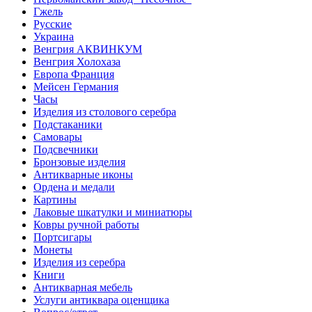
Гжель
Русские
Украина
Венгрия АКВИНКУМ
Венгрия Холохаза
Европа Франция
Мейсен Германия
Часы
Изделия из столового серебра
Подстаканики
Самовары
Подсвечники
Бронзовые изделия
Антикварные иконы
Ордена и медали
Картины
Лаковые шкатулки и миниатюры
Ковры ручной работы
Портсигары
Монеты
Изделия из серебра
Книги
Антикварная мебель
Услуги антиквара оценщика