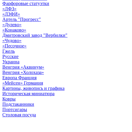
Фарфоровые статуэтки
«ЛФЗ»
«ЛЗФИ»
Артель "Прогресс"
«Дулево»
«Конаково»
Дмитровский завод "Вербилки"
«Чудово»
«Песочное»
Гжель
Русские
Украина
Венгрия «Аквинум»
Венгрия «Холохаза»
Европа Франция
«Мейсен» Германия
Картины, живопись и графика
Историческая миниатюра
Ковры
Подстаканники
Портсигары
Столовая посуда