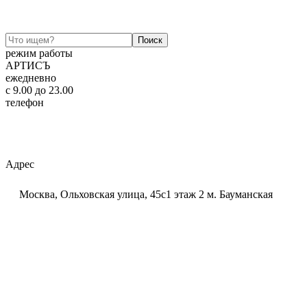
режим работы
АРТИСЪ
ежедневно
c 9.00 до 23.00
телефон
+7 (925) 320-60-20
Email:
ar-tis@mail.ru
Telegram:
ar_tis
WhatsApp:
+7 (925) 320-60-20
Адрес
Москва, Ольховская улица, 45с1 этаж 2 м. Бауманская