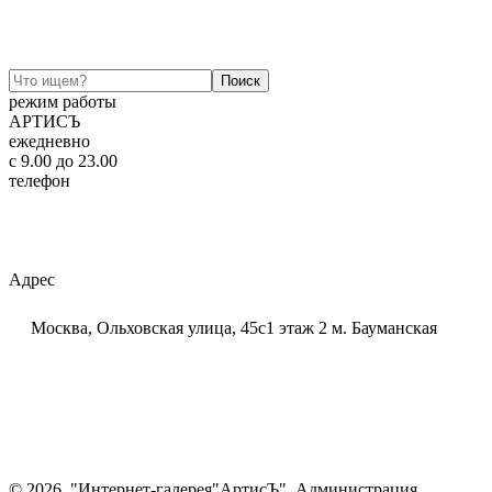
режим работы
АРТИСЪ
ежедневно
c 9.00 до 23.00
телефон
+7 (925) 320-60-20
Email:
ar-tis@mail.ru
Telegram:
ar_tis
WhatsApp:
+7 (925) 320-60-20
Адрес
Москва, Ольховская улица, 45с1 этаж 2 м. Бауманская
© 2026. "Интернет-галерея"АртисЪ". Администрация