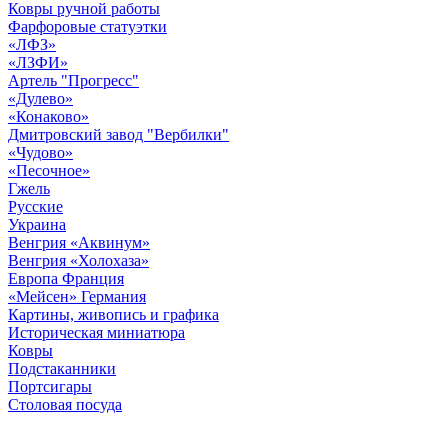
Ковры ручной работы
Фарфоровые статуэтки
«ЛФЗ»
«ЛЗФИ»
Артель "Прогресс"
«Дулево»
«Конаково»
Дмитровский завод "Вербилки"
«Чудово»
«Песочное»
Гжель
Русские
Украина
Венгрия «Аквинум»
Венгрия «Холохаза»
Европа Франция
«Мейсен» Германия
Картины, живопись и графика
Историческая миниатюра
Ковры
Подстаканники
Портсигары
Столовая посуда