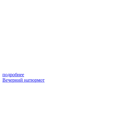
подробнее
Вечерний натюрмот