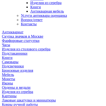
Изделия из серебра
Книги
Антикварная мебель
Услуги антиквара оценщика
Вопрос/ответ
Контакты
Антиквариат
Скупка значков в Москве
Фарфоровые статуэтки
Часы
Изделия из столового серебра
Подстаканники
Книги
Самовары
Подсвечники
Бронзовые изделия
Мебель
Монеты
Иконы
Ордены и медали
Изделия из серебра
Картины
Лаковые шкатулки и миниатюры
Ковры ручной работы