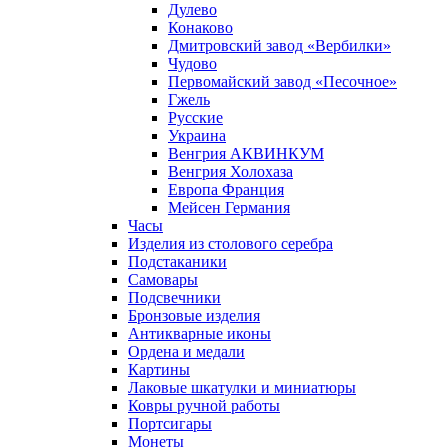
Дулево
Конаково
Дмитровский завод «Вербилки»
Чудово
Первомайский завод «Песочное»
Гжель
Русские
Украина
Венгрия АКВИНКУМ
Венгрия Холохаза
Европа Франция
Мейсен Германия
Часы
Изделия из столового серебра
Подстаканики
Самовары
Подсвечники
Бронзовые изделия
Антикварные иконы
Ордена и медали
Картины
Лаковые шкатулки и миниатюры
Ковры ручной работы
Портсигары
Монеты