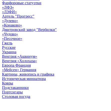
Фарфоровые статуэтки
«ЛФЗ»
«ЛЗФИ»
Артель "Прогресс"
«Дулево»
«Конаково»
Дмитровский завод "Вербилки"
«Чудово»
«Песочное»
Гжель
Русские
Украина
Венгрия «Аквинум»
Венгрия «Холохаза»
Европа Франция
«Мейсен» Германия
Картины, живопись и графика
Историческая миниатюра
Ковры
Подстаканники
Портсигары
Столовая посуда