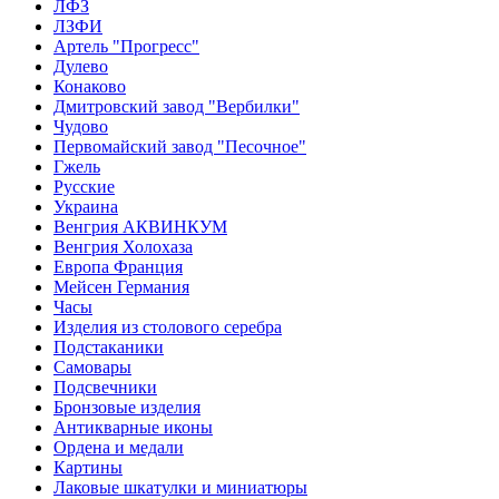
ЛФЗ
ЛЗФИ
Артель "Прогресс"
Дулево
Конаково
Дмитровский завод "Вербилки"
Чудово
Первомайский завод "Песочное"
Гжель
Русские
Украина
Венгрия АКВИНКУМ
Венгрия Холохаза
Европа Франция
Мейсен Германия
Часы
Изделия из столового серебра
Подстаканики
Самовары
Подсвечники
Бронзовые изделия
Антикварные иконы
Ордена и медали
Картины
Лаковые шкатулки и миниатюры