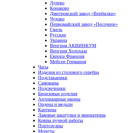
Дулево
Конаково
Дмитровский завод «Вербилки»
Чудово
Первомайский завод «Песочное»
Гжель
Русские
Украина
Венгрия АКВИНКУМ
Венгрия Холохаза
Европа Франция
Мейсен Германия
Часы
Изделия из столового серебра
Подстаканики
Самовары
Подсвечники
Бронзовые изделия
Антикварные иконы
Ордена и медали
Картины
Лаковые шкатулки и миниатюры
Ковры ручной работы
Портсигары
Монеты