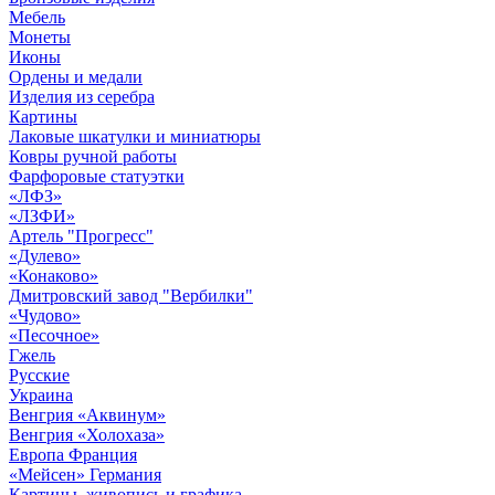
Мебель
Монеты
Иконы
Ордены и медали
Изделия из серебра
Картины
Лаковые шкатулки и миниатюры
Ковры ручной работы
Фарфоровые статуэтки
«ЛФЗ»
«ЛЗФИ»
Артель "Прогресс"
«Дулево»
«Конаково»
Дмитровский завод "Вербилки"
«Чудово»
«Песочное»
Гжель
Русские
Украина
Венгрия «Аквинум»
Венгрия «Холохаза»
Европа Франция
«Мейсен» Германия
Картины, живопись и графика