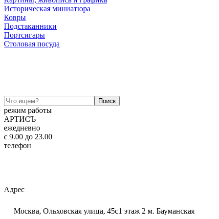
Историческая миниатюра
Ковры
Подстаканники
Портсигары
Столовая посуда
режим работы
АРТИСЪ
ежедневно
c 9.00 до 23.00
телефон
+7 (925) 320-60-20
Email:
ar-tis@mail.ru
Telegram:
ar_tis
WhatsApp:
+7 (925) 320-60-20
Адрес
Москва, Ольховская улица, 45с1 этаж 2 м. Бауманская