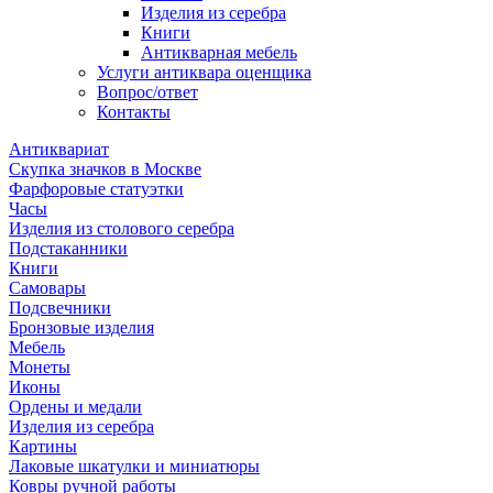
Изделия из серебра
Книги
Антикварная мебель
Услуги антиквара оценщика
Вопрос/ответ
Контакты
Антиквариат
Скупка значков в Москве
Фарфоровые статуэтки
Часы
Изделия из столового серебра
Подстаканники
Книги
Самовары
Подсвечники
Бронзовые изделия
Мебель
Монеты
Иконы
Ордены и медали
Изделия из серебра
Картины
Лаковые шкатулки и миниатюры
Ковры ручной работы