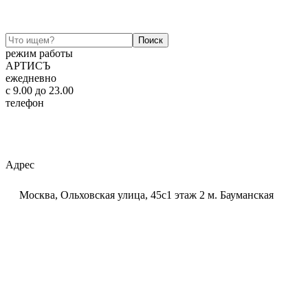
режим работы
АРТИСЪ
ежедневно
c 9.00 до 23.00
телефон
+7 (925) 320-60-20
Email:
ar-tis@mail.ru
Telegram:
ar_tis
WhatsApp:
+7 (925) 320-60-20
Адрес
Москва, Ольховская улица, 45с1 этаж 2 м. Бауманская