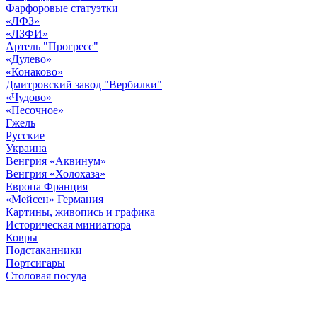
Фарфоровые статуэтки
«ЛФЗ»
«ЛЗФИ»
Артель "Прогресс"
«Дулево»
«Конаково»
Дмитровский завод "Вербилки"
«Чудово»
«Песочное»
Гжель
Русские
Украина
Венгрия «Аквинум»
Венгрия «Холохаза»
Европа Франция
«Мейсен» Германия
Картины, живопись и графика
Историческая миниатюра
Ковры
Подстаканники
Портсигары
Столовая посуда