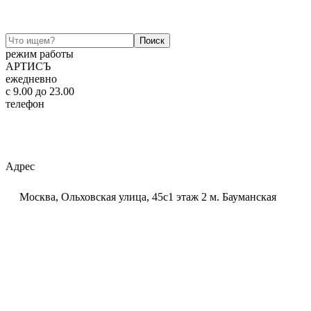
режим работы
АРТИСЪ
ежедневно
c 9.00 до 23.00
телефон
+7 (925) 320-60-20
Email:
ar-tis@mail.ru
Telegram:
ar_tis
WhatsApp:
+7 (925) 320-60-20
Адрес
Москва, Ольховская улица, 45с1 этаж 2 м. Бауманская