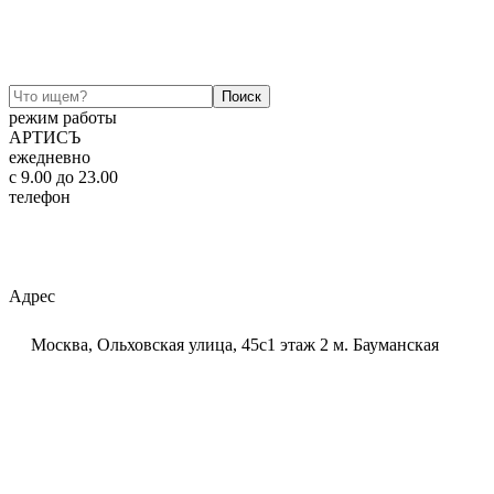
режим работы
АРТИСЪ
ежедневно
c 9.00 до 23.00
телефон
+7 (925) 320-60-20
Email:
ar-tis@mail.ru
Telegram:
ar_tis
WhatsApp:
+7 (925) 320-60-20
Адрес
Москва, Ольховская улица, 45с1 этаж 2 м. Бауманская