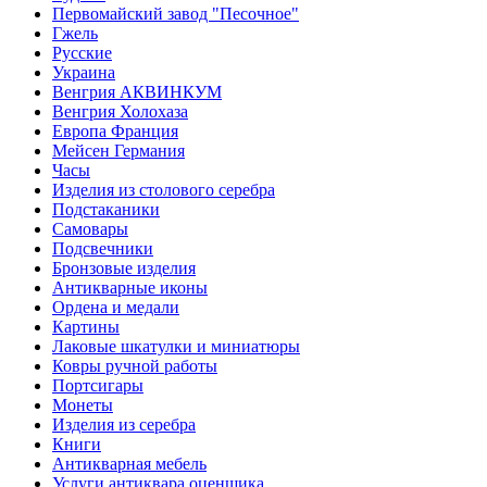
Первомайский завод "Песочное"
Гжель
Русские
Украина
Венгрия АКВИНКУМ
Венгрия Холохаза
Европа Франция
Мейсен Германия
Часы
Изделия из столового серебра
Подстаканики
Самовары
Подсвечники
Бронзовые изделия
Антикварные иконы
Ордена и медали
Картины
Лаковые шкатулки и миниатюры
Ковры ручной работы
Портсигары
Монеты
Изделия из серебра
Книги
Антикварная мебель
Услуги антиквара оценщика