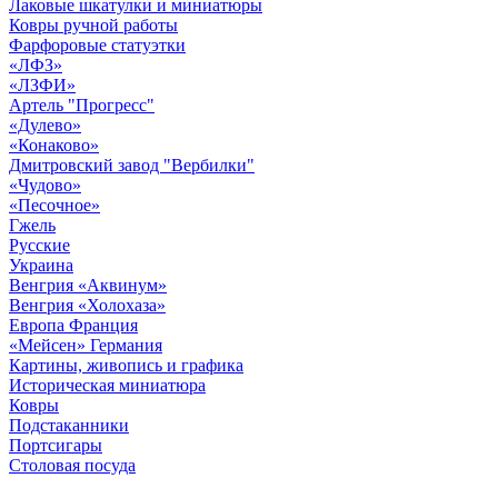
Лаковые шкатулки и миниатюры
Ковры ручной работы
Фарфоровые статуэтки
«ЛФЗ»
«ЛЗФИ»
Артель "Прогресс"
«Дулево»
«Конаково»
Дмитровский завод "Вербилки"
«Чудово»
«Песочное»
Гжель
Русские
Украина
Венгрия «Аквинум»
Венгрия «Холохаза»
Европа Франция
«Мейсен» Германия
Картины, живопись и графика
Историческая миниатюра
Ковры
Подстаканники
Портсигары
Столовая посуда