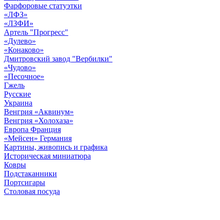
Фарфоровые статуэтки
«ЛФЗ»
«ЛЗФИ»
Артель "Прогресс"
«Дулево»
«Конаково»
Дмитровский завод "Вербилки"
«Чудово»
«Песочное»
Гжель
Русские
Украина
Венгрия «Аквинум»
Венгрия «Холохаза»
Европа Франция
«Мейсен» Германия
Картины, живопись и графика
Историческая миниатюра
Ковры
Подстаканники
Портсигары
Столовая посуда