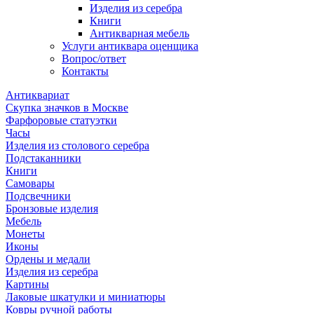
Изделия из серебра
Книги
Антикварная мебель
Услуги антиквара оценщика
Вопрос/ответ
Контакты
Антиквариат
Скупка значков в Москве
Фарфоровые статуэтки
Часы
Изделия из столового серебра
Подстаканники
Книги
Самовары
Подсвечники
Бронзовые изделия
Мебель
Монеты
Иконы
Ордены и медали
Изделия из серебра
Картины
Лаковые шкатулки и миниатюры
Ковры ручной работы