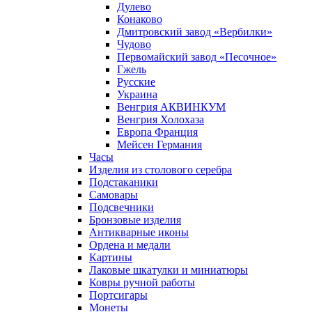
Дулево
Конаково
Дмитровский завод «Вербилки»
Чудово
Первомайский завод «Песочное»
Гжель
Русские
Украина
Венгрия АКВИНКУМ
Венгрия Холохаза
Европа Франция
Мейсен Германия
Часы
Изделия из столового серебра
Подстаканики
Самовары
Подсвечники
Бронзовые изделия
Антикварные иконы
Ордена и медали
Картины
Лаковые шкатулки и миниатюры
Ковры ручной работы
Портсигары
Монеты