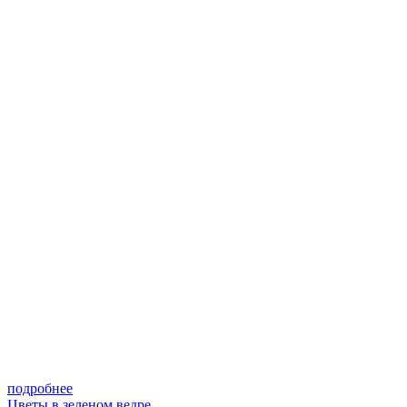
подробнее
Цветы в зеленом ведре