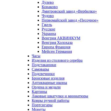
Дулево
Конаково
Дмитровский завод «Вербилки»
Чудово
Первомайский завод «Песочное»
Гжель
Русские
Украина
Венгрия АКВИНКУМ
Венгрия Холохаза
Европа Франция
Мейсен Германия
Часы
Изделия из столового серебра
Подстаканики
Самовары
Подсвечники
Бронзовые изделия
Антикварные иконы
Ордена и медали
Картины
Лаковые шкатулки и миниатюры
Ковры ручной работы
Портсигары
Монеты