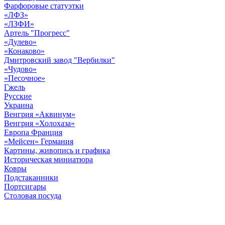
Фарфоровые статуэтки
«ЛФЗ»
«ЛЗФИ»
Артель "Прогресс"
«Дулево»
«Конаково»
Дмитровский завод "Вербилки"
«Чудово»
«Песочное»
Гжель
Русские
Украина
Венгрия «Аквинум»
Венгрия «Холохаза»
Европа Франция
«Мейсен» Германия
Картины, живопись и графика
Историческая миниатюра
Ковры
Подстаканники
Портсигары
Столовая посуда