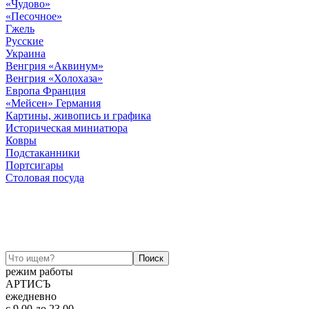
«Чудово»
«Песочное»
Гжель
Русские
Украина
Венгрия «Аквинум»
Венгрия «Холохаза»
Европа Франция
«Мейсен» Германия
Картины, живопись и графика
Историческая миниатюра
Ковры
Подстаканники
Портсигары
Столовая посуда
режим работы
АРТИСЪ
ежедневно
c 9.00 до 23.00