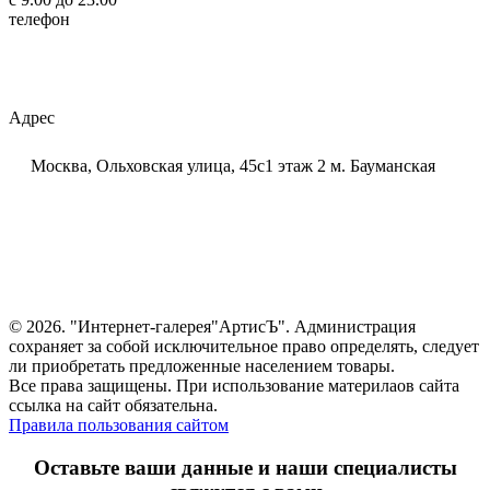
телефон
+7 (925) 320-60-20
Email:
ar-tis@mail.ru
Telegram:
ar_tis
WhatsApp:
+7 (925) 320-60-20
Адрес
Москва, Ольховская улица, 45с1 этаж 2 м. Бауманская
© 2026. "Интернет-галерея"АртисЪ". Администрация
сохраняет за собой исключительное право определять, следует
ли приобретать предложенные населением товары.
Все права защищены. При использование материлаов сайта
ссылка на сайт обязательна.
Правила пользования сайтом
Оставьте ваши данные и наши специалисты