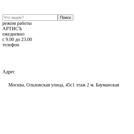
режим работы
АРТИСЪ
ежедневно
c 9.00 до 23.00
телефон
+7 (925) 320-60-20
Email:
ar-tis@mail.ru
Telegram:
ar_tis
WhatsApp:
+7 (925) 320-60-20
Адрес
Москва, Ольховская улица, 45с1 этаж 2 м. Бауманская