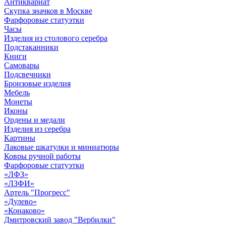
Антиквариат
Скупка значков в Москве
Фарфоровые статуэтки
Часы
Изделия из столового серебра
Подстаканники
Книги
Самовары
Подсвечники
Бронзовые изделия
Мебель
Монеты
Иконы
Ордены и медали
Изделия из серебра
Картины
Лаковые шкатулки и миниатюры
Ковры ручной работы
Фарфоровые статуэтки
«ЛФЗ»
«ЛЗФИ»
Артель "Прогресс"
«Дулево»
«Конаково»
Дмитровский завод "Вербилки"