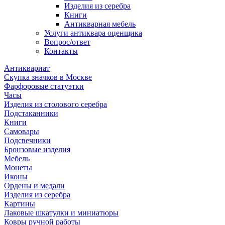
Изделия из серебра
Книги
Антикварная мебель
Услуги антиквара оценщика
Вопрос/ответ
Контакты
Антиквариат
Скупка значков в Москве
Фарфоровые статуэтки
Часы
Изделия из столового серебра
Подстаканники
Книги
Самовары
Подсвечники
Бронзовые изделия
Мебель
Монеты
Иконы
Ордены и медали
Изделия из серебра
Картины
Лаковые шкатулки и миниатюры
Ковры ручной работы