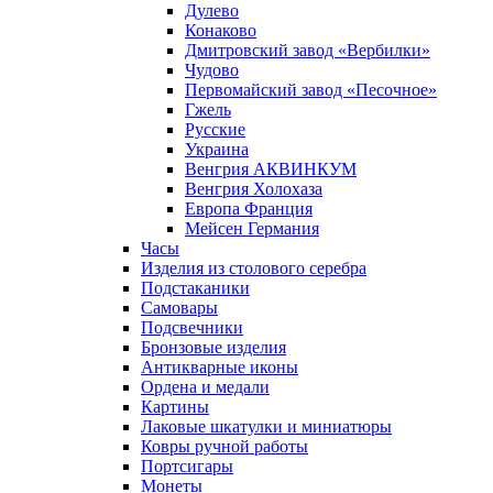
Дулево
Конаково
Дмитровский завод «Вербилки»
Чудово
Первомайский завод «Песочное»
Гжель
Русские
Украина
Венгрия АКВИНКУМ
Венгрия Холохаза
Европа Франция
Мейсен Германия
Часы
Изделия из столового серебра
Подстаканики
Самовары
Подсвечники
Бронзовые изделия
Антикварные иконы
Ордена и медали
Картины
Лаковые шкатулки и миниатюры
Ковры ручной работы
Портсигары
Монеты