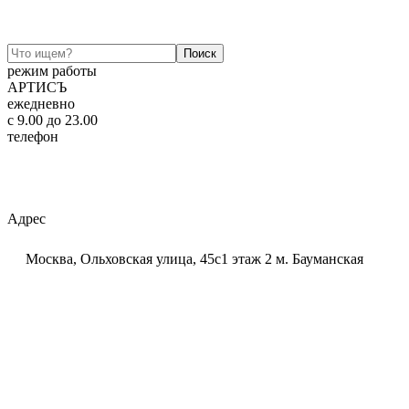
режим работы
АРТИСЪ
ежедневно
c 9.00 до 23.00
телефон
+7 (925) 320-60-20
Email:
ar-tis@mail.ru
Telegram:
ar_tis
WhatsApp:
+7 (925) 320-60-20
Адрес
Москва, Ольховская улица, 45с1 этаж 2 м. Бауманская