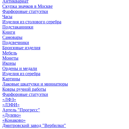
Антиквариат
Скупка значков в Москве
Фарфоровые статуэтки
Часы
Изделия из столового серебра
Подстаканники
Книги
Самовары
Подсвечники
Бронзовые изделия
Мебель
Монеты
Иконы
Ордены и медали
Изделия из серебра
Картины
Лаковые шкатулки и миниатюры
Ковры ручной работы
Фарфоровые статуэтки
«ЛФЗ»
«ЛЗФИ»
Артель "Прогресс"
«Дулево»
«Конаково»
Дмитровский завод "Вербилки"