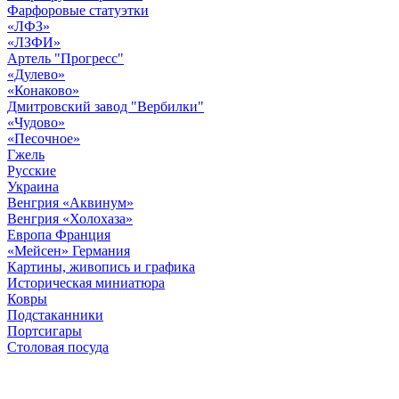
Фарфоровые статуэтки
«ЛФЗ»
«ЛЗФИ»
Артель "Прогресс"
«Дулево»
«Конаково»
Дмитровский завод "Вербилки"
«Чудово»
«Песочное»
Гжель
Русские
Украина
Венгрия «Аквинум»
Венгрия «Холохаза»
Европа Франция
«Мейсен» Германия
Картины, живопись и графика
Историческая миниатюра
Ковры
Подстаканники
Портсигары
Столовая посуда