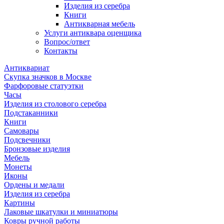
Изделия из серебра
Книги
Антикварная мебель
Услуги антиквара оценщика
Вопрос/ответ
Контакты
Антиквариат
Скупка значков в Москве
Фарфоровые статуэтки
Часы
Изделия из столового серебра
Подстаканники
Книги
Самовары
Подсвечники
Бронзовые изделия
Мебель
Монеты
Иконы
Ордены и медали
Изделия из серебра
Картины
Лаковые шкатулки и миниатюры
Ковры ручной работы