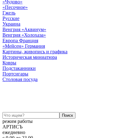
«Чудово»
«Песочное»
Гжель
Русские
Украина
Венгрия «Аквинум»
Венгрия «Холохаза»
Европа Франция
«Мейсен» Германия
Картины, живопись и графика
Историческая миниатюра
Ковры
Подстаканники
Портсигары
Столовая посуда
режим работы
АРТИСЪ
ежедневно
c 9.00 до 23.00