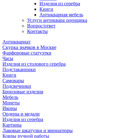
Изделия из серебра
Книги
Антикварная мебель
Услуги антиквара оценщика
Вопрос/ответ
Контакты
Антиквариат
Скупка значков в Москве
Фарфоровые статуэтки
Часы
Изделия из столового серебра
Подстаканники
Книги
Самовары
Подсвечники
Бронзовые изделия
Мебель
Монеты
Иконы
Ордены и медали
Изделия из серебра
Картины
Лаковые шкатулки и миниатюры
Ковры ручной работы