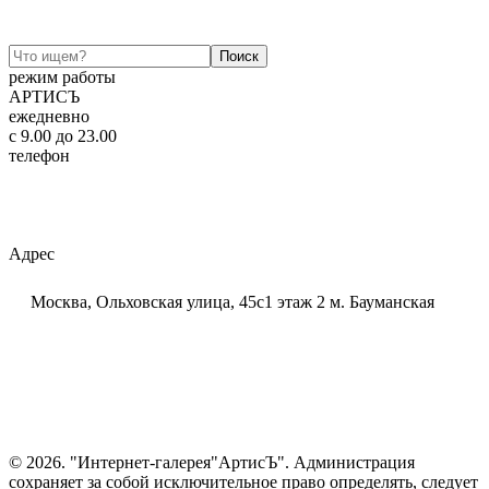
режим работы
АРТИСЪ
ежедневно
c 9.00 до 23.00
телефон
+7 (925) 320-60-20
Email:
ar-tis@mail.ru
Telegram:
ar_tis
WhatsApp:
+7 (925) 320-60-20
Адрес
Москва, Ольховская улица, 45с1 этаж 2 м. Бауманская
© 2026. "Интернет-галерея"АртисЪ". Администрация
сохраняет за собой исключительное право определять, следует