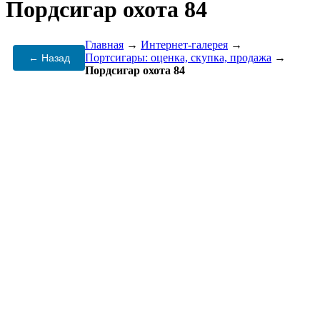
Пордсигар охота 84
Главная
→
Интернет-галерея
→
Портсигары: оценка, скупка, продажа
→
← Назад
Пордсигар охота 84