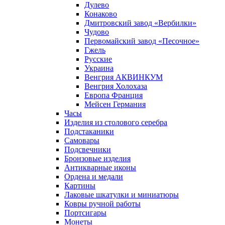
Дулево
Конаково
Дмитровский завод «Вербилки»
Чудово
Первомайский завод «Песочное»
Гжель
Русские
Украина
Венгрия АКВИНКУМ
Венгрия Холохаза
Европа Франция
Мейсен Германия
Часы
Изделия из столового серебра
Подстаканики
Самовары
Подсвечники
Бронзовые изделия
Антикварные иконы
Ордена и медали
Картины
Лаковые шкатулки и миниатюры
Ковры ручной работы
Портсигары
Монеты