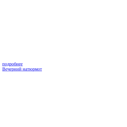
подробнее
Вечерний натюрмот