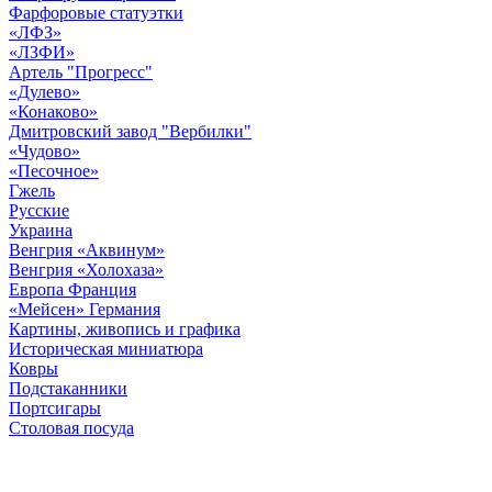
Фарфоровые статуэтки
«ЛФЗ»
«ЛЗФИ»
Артель "Прогресс"
«Дулево»
«Конаково»
Дмитровский завод "Вербилки"
«Чудово»
«Песочное»
Гжель
Русские
Украина
Венгрия «Аквинум»
Венгрия «Холохаза»
Европа Франция
«Мейсен» Германия
Картины, живопись и графика
Историческая миниатюра
Ковры
Подстаканники
Портсигары
Столовая посуда