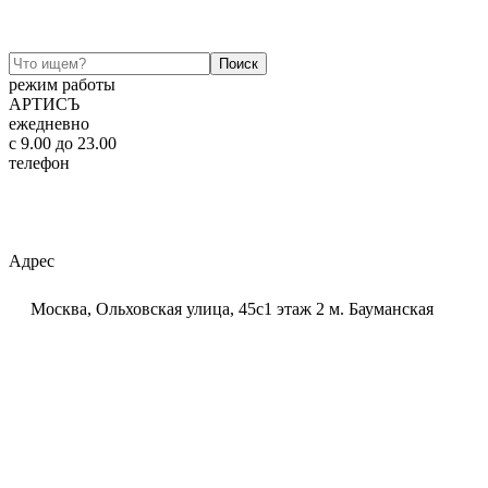
режим работы
АРТИСЪ
ежедневно
c 9.00 до 23.00
телефон
+7 (925) 320-60-20
Email:
ar-tis@mail.ru
Telegram:
ar_tis
WhatsApp:
+7 (925) 320-60-20
Адрес
Москва, Ольховская улица, 45с1 этаж 2 м. Бауманская