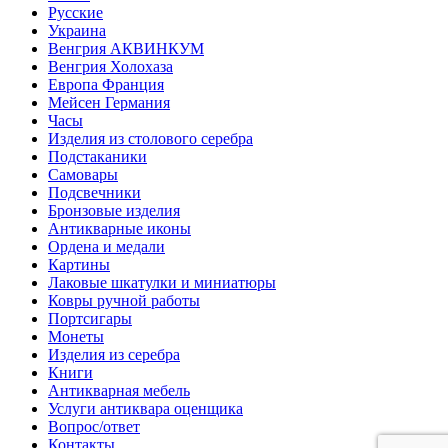
Русские
Украина
Венгрия АКВИНКУМ
Венгрия Холохаза
Европа Франция
Мейсен Германия
Часы
Изделия из столового серебра
Подстаканики
Самовары
Подсвечники
Бронзовые изделия
Антикварные иконы
Ордена и медали
Картины
Лаковые шкатулки и миниатюры
Ковры ручной работы
Портсигары
Монеты
Изделия из серебра
Книги
Антикварная мебель
Услуги антиквара оценщика
Вопрос/ответ
Контакты