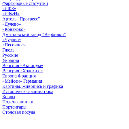
Фарфоровые статуэтки
«ЛФЗ»
«ЛЗФИ»
Артель "Прогресс"
«Дулево»
«Конаково»
Дмитровский завод "Вербилки"
«Чудово»
«Песочное»
Гжель
Русские
Украина
Венгрия «Аквинум»
Венгрия «Холохаза»
Европа Франция
«Мейсен» Германия
Картины, живопись и графика
Историческая миниатюра
Ковры
Подстаканники
Портсигары
Столовая посуда