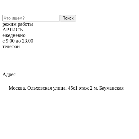
режим работы
АРТИСЪ
ежедневно
c 9.00 до 23.00
телефон
+7 (925) 320-60-20
Email:
ar-tis@mail.ru
Telegram:
ar_tis
WhatsApp:
+7 (925) 320-60-20
Адрес
Москва, Ольховская улица, 45с1 этаж 2 м. Бауманская