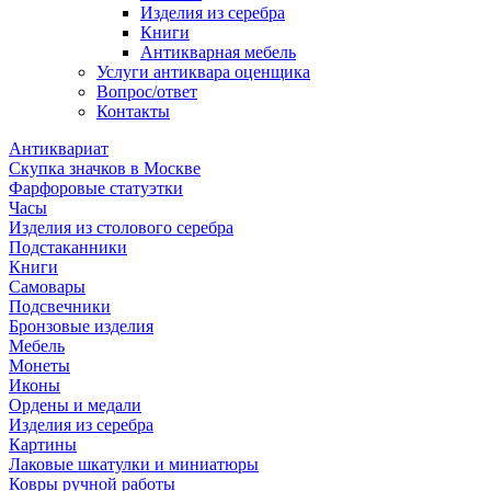
Изделия из серебра
Книги
Антикварная мебель
Услуги антиквара оценщика
Вопрос/ответ
Контакты
Антиквариат
Скупка значков в Москве
Фарфоровые статуэтки
Часы
Изделия из столового серебра
Подстаканники
Книги
Самовары
Подсвечники
Бронзовые изделия
Мебель
Монеты
Иконы
Ордены и медали
Изделия из серебра
Картины
Лаковые шкатулки и миниатюры
Ковры ручной работы