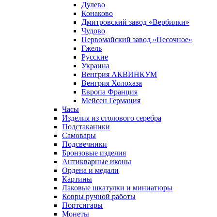
Дулево
Конаково
Дмитровский завод «Вербилки»
Чудово
Первомайский завод «Песочное»
Гжель
Русские
Украина
Венгрия АКВИНКУМ
Венгрия Холохаза
Европа Франция
Мейсен Германия
Часы
Изделия из столового серебра
Подстаканики
Самовары
Подсвечники
Бронзовые изделия
Антикварные иконы
Ордена и медали
Картины
Лаковые шкатулки и миниатюры
Ковры ручной работы
Портсигары
Монеты