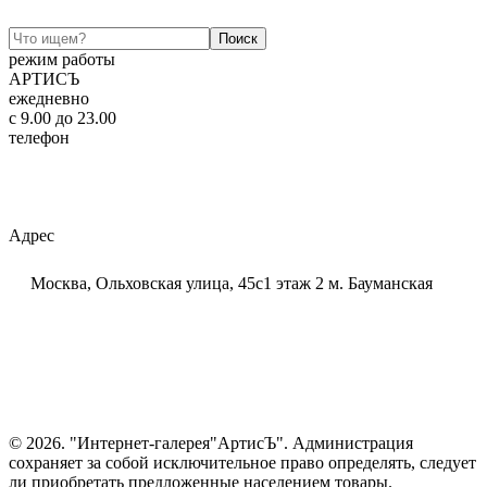
режим работы
АРТИСЪ
ежедневно
c 9.00 до 23.00
телефон
+7 (925) 320-60-20
Email:
ar-tis@mail.ru
Telegram:
ar_tis
WhatsApp:
+7 (925) 320-60-20
Адрес
Москва, Ольховская улица, 45с1 этаж 2 м. Бауманская
© 2026. "Интернет-галерея"АртисЪ". Администрация
сохраняет за собой исключительное право определять, следует
ли приобретать предложенные населением товары.