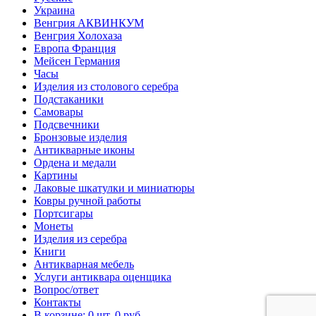
Украина
Венгрия АКВИНКУМ
Венгрия Холохаза
Европа Франция
Мейсен Германия
Часы
Изделия из столового серебра
Подстаканики
Самовары
Подсвечники
Бронзовые изделия
Антикварные иконы
Ордена и медали
Картины
Лаковые шкатулки и миниатюры
Ковры ручной работы
Портсигары
Монеты
Изделия из серебра
Книги
Антикварная мебель
Услуги антиквара оценщика
Вопрос/ответ
Контакты
В корзине: 0 шт. 0 руб.