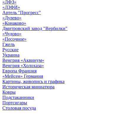
«ЛФЗ»
«ЛЗФИ»
Артель "Прогресс"
«Дулево»
«Конаково»
Дмитровский завод "Вербилки"
«Чудово»
«Песочное»
Гжель
Русские
Украина
Венгрия «Аквинум»
Венгрия «Холохаза»
Европа Франция
«Мейсен» Германия
Картины, живопись и графика
Историческая миниатюра
Ковры
Подстаканники
Портсигары
Столовая посуда